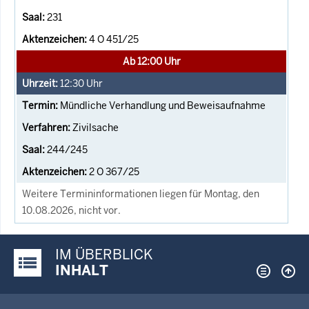
231
4 O 451/25
Ab 12:00 Uhr
12:30
Uhr
Mündliche Verhandlung und Beweisaufnahme
Zivilsache
244/245
2 O 367/25
Weitere Termininformationen liegen für Montag, den
10.08.2026, nicht vor.
IM ÜBERBLICK
Justiz-Portal im Überblick:
INHALT